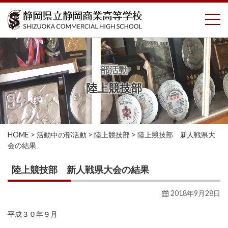
コ
To
ン
テ
ン
ツ
へ
部活動
ス
陸上競技部
キ
ッ
プ
HOME
>
活動中の部活動
>
陸上競技部
>
陸上競技部 新人戦県大
会の結果
陸上競技部 新人戦県大会の結果
2018年9月28日
平成３０年９月