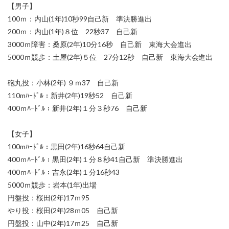
【男子】
100ｍ：内山(1年)10秒99自己新 準決勝進出
200ｍ：内山(1年)８位 22秒37 自己新
3000ｍ障害：桑原(2年)10分16秒 自己新 東海大会進出
5000ｍ競歩：土屋(2年)５位 27分12秒 自己新 東海大会進出
砲丸投：小林(2年) ９ｍ37 自己新
110mﾊｰﾄﾞﾙ：新井(2年)19秒52 自己新
400ｍﾊｰﾄﾞﾙ：新井(2年)１分３秒76 自己新
【女子】
100mﾊｰﾄﾞﾙ：黒田(2年)16秒64自己新
400ｍﾊｰﾄﾞﾙ：黒田(2年)１分８秒41自己新 準決勝進出
400ｍﾊｰﾄﾞﾙ：吉永(2年)１分16秒43
5000ｍ競歩：岩本(1年)出場
円盤投：桜田(2年)17ｍ95
やり投：桜田(2年)28ｍ05 自己新
円盤投：山中(2年)17ｍ25 自己新