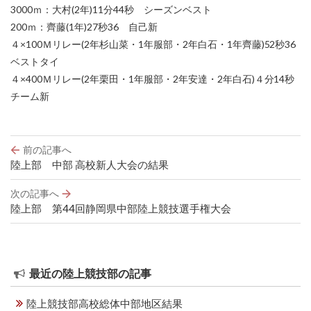
3000ｍ：大村(2年)11分44秒 シーズンベスト
200ｍ：齊藤(1年)27秒36 自己新
４×100Ｍリレー(2年杉山菜・1年服部・2年白石・1年齊藤)52秒36
ベストタイ
４×400Ｍリレー(2年栗田・1年服部・2年安達・2年白石)４分14秒
チーム新
投
前の記事へ
稿
陸上部 中部 高校新人大会の結果
ナ
ビ
次の記事へ
ゲ
陸上部 第44回静岡県中部陸上競技選手権大会
ー
シ
ョ
ン
最近の陸上競技部の記事
陸上競技部高校総体中部地区結果