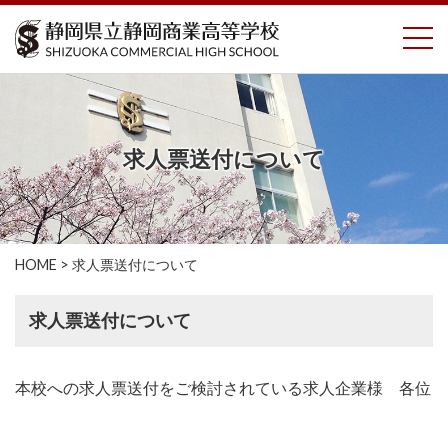
コ
To
ン
テ
ン
ツ
へ
ス
求人票送付について
キ
ッ
プ
HOME
>
求人票送付について
求人票送付について
本校への求人票送付をご検討されている求人企業様 各位