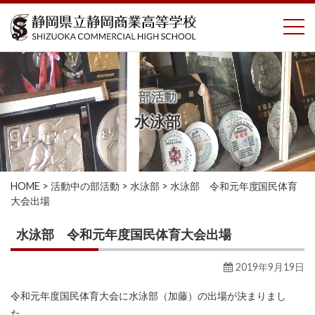
コ
To
ン
テ
ン
ツ
へ
部活動
ス
水泳部
キ
ッ
プ
HOME
>
活動中の部活動
>
水泳部
>
水泳部 令和元年度国民体育
大会出場
水泳部 令和元年度国民体育大会出場
2019年9月19日
令和元年度国民体育大会に水泳部（加藤）の出場が決まりまし
た。