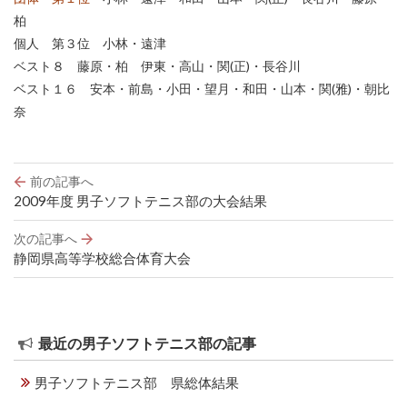
柏
個人 第３位 小林・遠津
ベスト８ 藤原・柏 伊東・高山・関(正)・長谷川
ベスト１６ 安本・前島・小田・望月・和田・山本・関(雅)・朝比
奈
投
前の記事へ
稿
2009年度 男子ソフトテニス部の大会結果
ナ
ビ
次の記事へ
ゲ
静岡県高等学校総合体育大会
ー
シ
ョ
ン
最近の男子ソフトテニス部の記事
男子ソフトテニス部 県総体結果