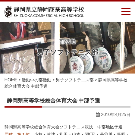
コ
To
ン
テ
ン
ツ
へ
部活動
ス
男子ソフトテニス部
キ
ッ
プ
HOME
>
活動中の部活動
>
男子ソフトテニス部
>
静岡県高等学校
総合体育大会 中部予選
静岡県高等学校総合体育大会 中部予選
2010年4月25日
静岡県高等学校総合体育大会ソフトテニス競技 中部地区予選
団体 第１位
小林・遠津・和田・山本・関(正)・長谷川・藤原・