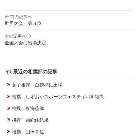
投
前の記事へ
稿
世界大会 第３位
ナ
ビ
次の記事へ
ゲ
全国大会に出場決定
ー
シ
ョ
ン
最近の相撲部の記事
女子相撲 白鵬杯に出場
相撲 しずおかスポーツフェスティバル結果
相撲 東海総体
相撲 県総体結果
相撲 団体２位