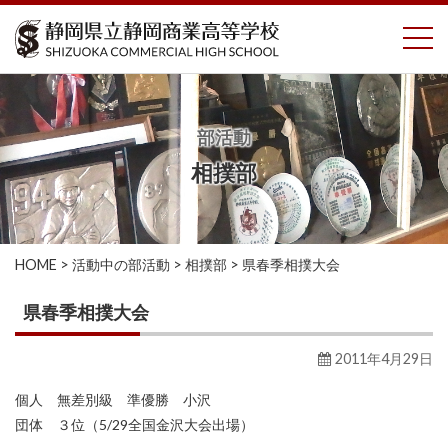
コ
To
ン
テ
ン
ツ
へ
部活動
ス
相撲部
キ
ッ
プ
HOME
>
活動中の部活動
>
相撲部
>
県春季相撲大会
県春季相撲大会
2011年4月29日
個人 無差別級 準優勝 小沢
団体 ３位（5/29全国金沢大会出場）