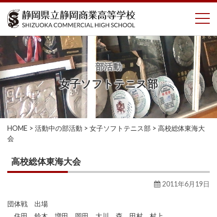
コ
To
ン
テ
ン
ツ
へ
部活動
ス
女子ソフトテニス部
キ
ッ
プ
HOME
>
活動中の部活動
>
女子ソフトテニス部
>
高校総体東海大
会
高校総体東海大会
2011年6月19日
団体戦 出場
住田 鈴木 増田 岡田 大川 森 田村 村上