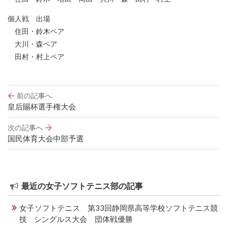
個人戦 出場
住田・鈴木ペア
大川・森ペア
田村・村上ペア
投
前の記事へ
稿
皇后賜杯選手権大会
ナ
ビ
次の記事へ
ゲ
国民体育大会中部予選
ー
シ
ョ
ン
最近の女子ソフトテニス部の記事
女子ソフトテニス 第33回静岡県高等学校ソフトテニス競
技 シングルス大会 団体戦優勝