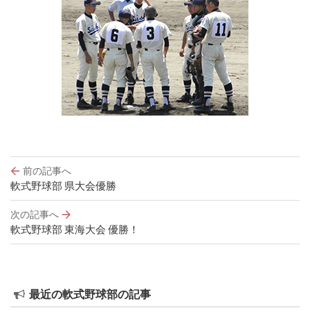
投
前の記事へ
稿
軟式野球部 県大会優勝
ナ
ビ
次の記事へ
ゲ
軟式野球部 東海大会 優勝！
ー
シ
ョ
ン
最近の軟式野球部の記事