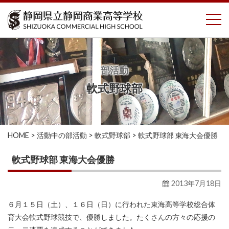
コ
To
ン
テ
ン
ツ
へ
部活動
ス
軟式野球部
キ
ッ
プ
HOME
>
活動中の部活動
>
軟式野球部
>
軟式野球部 東海大会優勝
軟式野球部 東海大会優勝
2013年7月18日
６月１５日（土）、１６日（日）に行われた東海高等学校総合体
育大会軟式野球競技で、優勝しました。たくさんの方々の応援の