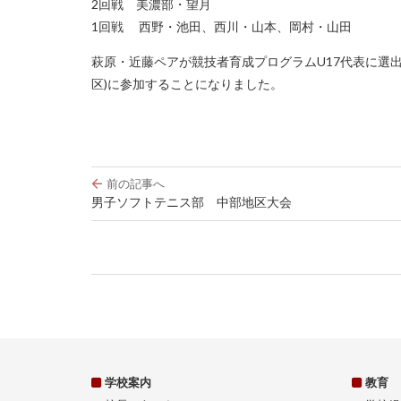
2回戦 美濃部・望月
1回戦 西野・池田、西川・山本、岡村・山田
萩原・近藤ペアが競技者育成プログラムU17代表に選出さ
区)に参加することになりました。
投
前の記事へ
稿
男子ソフトテニス部 中部地区大会
ナ
ビ
ゲ
ー
シ
ョ
ン
学校案内
教育