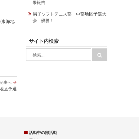
果報告
男子ソフトテニス部 中部地区予選大
会 優勝！
(東海地
サイト内検索
検
検
索:
索
記事へ
地区予選
活動中の部活動