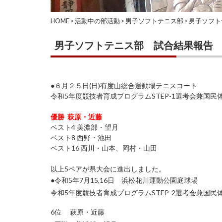
HOME
>
活動中の部活動
>
男子ソフトテニス部
>
男子ソフト
男子ソフトテニス部 試合結果報告
●６月２５日(日)有度山総合運動場テニスコート
令和5年度競技者育成プログラムSTEP-1選考会兼国
優勝 萩原・近藤
ベスト4 美濃部・望月
ベスト8 西野・池田
ベスト16 西川・山本、岡村・山田
以上5ペアが県大会に進出しました。
●令和5年7月15,16日 浜松花川運動公園庭球場
令和5年度競技者育成プログラムSTEP-2選考会兼国
6位 萩原・近藤