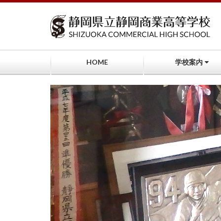
コ
ン
テ
ン
ツ
へ
HOME
学校案内
ス
キ
ッ
プ