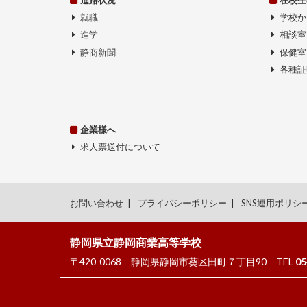
就職
学校か
進学
相談室
静商新聞
保健室
各種証
企業様へ
求人票送付について
お問い合わせ
プライバシーポリシー
SNS運用ポリシ
静岡県立静岡商業高等学校
〒420-0068
静岡県静岡市葵区田町７丁目90
TEL
05