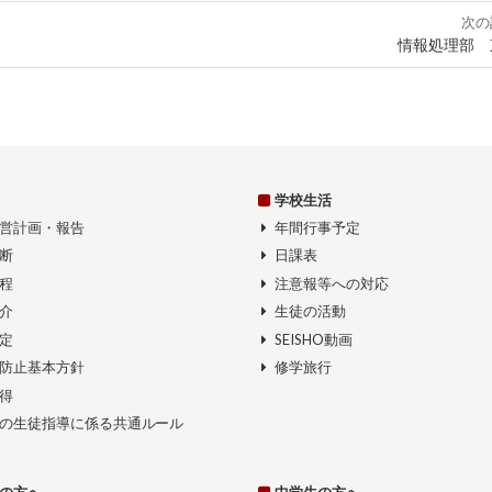
次の
情報処理部 
学校生活
営計画・報告
年間行事予定
断
日課表
程
注意報等への対応
介
生徒の活動
定
SEISHO動画
防止基本方針
修学旅行
得
の生徒指導に係る共通ルール
の方へ
中学生の方へ