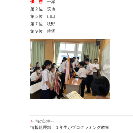
優 勝
一瀬
第２位 筑地
第５位 山口
第７位 牧野
第９位 佐塚
投
前の記事へ
稿
情報処理部 １年生がプログラミング教室