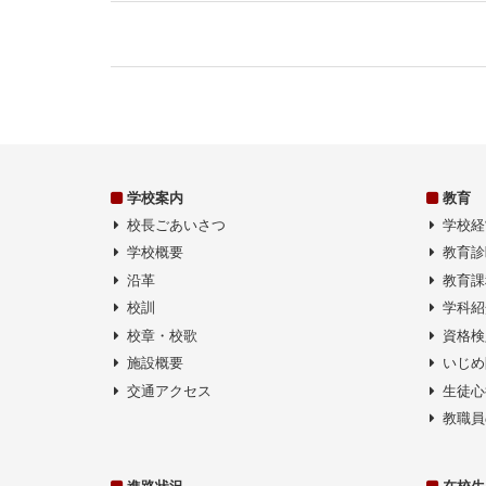
ナ
ビ
ゲ
ー
シ
ョ
ン
学校案内
教育
校長ごあいさつ
学校経
学校概要
教育診
沿革
教育課
校訓
学科紹
校章・校歌
資格検
施設概要
いじめ
交通アクセス
生徒心
教職員
進路状況
在校生