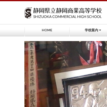
コ
ン
テ
ン
ツ
へ
HOME
学校案内
ス
キ
ッ
プ