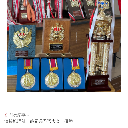
投
前の記事へ
稿
情報処理部 静岡県予選大会 優勝
ナ