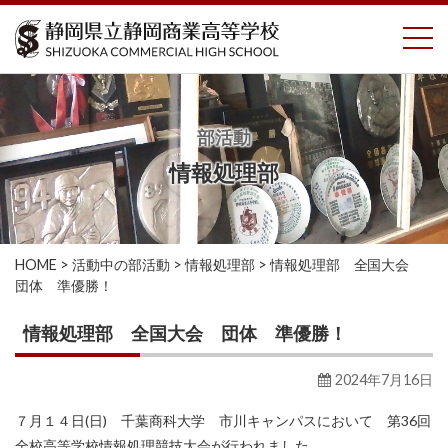
コ
To
ン
テ
ン
ツ
へ
部活動
ス
情報処理部
キ
ッ
プ
HOME
>
活動中の部活動
>
情報処理部
>
情報処理部 全国大会
団体 準優勝！
情報処理部 全国大会 団体 準優勝！
2024年7月16日
７月１４日(日) 千葉商科大学 市川キャンパスにおいて 第36回
全校高等学校情報処理競技大会が行われました。