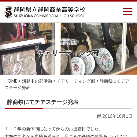
コ
To
ン
テ
ン
ツ
へ
部活動
ス
チアリーディング部
キ
ッ
プ
HOME
>
活動中の部活動
>
チアリーディング部
>
静商祭にてチア
ステージ発表
静商祭にてチアステージ発表
2016年10月1日
１・２年の新体制になってからのお披露目でした。
大勢の観客から声援を送られ、日ごろの鍛錬の成果をいかんなく