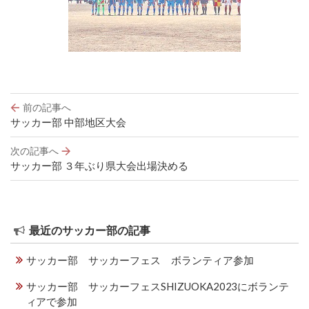
投
前の記事へ
稿
サッカー部 中部地区大会
ナ
ビ
次の記事へ
ゲ
サッカー部 ３年ぶり県大会出場決める
ー
シ
ョ
ン
最近のサッカー部の記事
サッカー部 サッカーフェス ボランティア参加
サッカー部 サッカーフェスSHIZUOKA2023にボランテ
ィアで参加