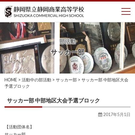
コ
To
ン
テ
ン
ツ
へ
部活動
ス
サッカー部
キ
ッ
プ
HOME
>
活動中の部活動
>
サッカー部
>
サッカー部 中部地区大会
予選ブロック
サッカー部 中部地区大会予選ブロック
2017年5月1日
【活動団体名】
サッカー部