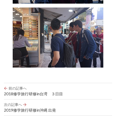
投
前の記事へ
稿
2018修学旅行研修in台湾 ３日目
ナ
ビ
次の記事へ
ゲ
2019修学旅行研修in沖縄 出発
ー