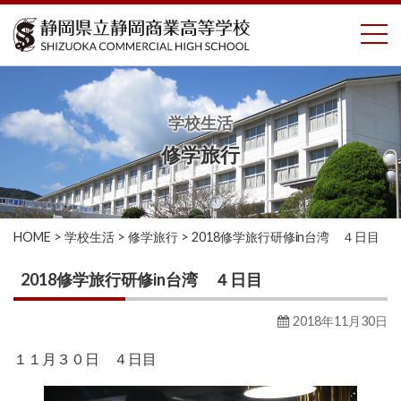
コ
To
ン
テ
ン
ツ
へ
学校生活
ス
修学旅行
キ
ッ
プ
HOME
>
学校生活
>
修学旅行
>
2018修学旅行研修in台湾 ４日目
2018修学旅行研修in台湾 ４日目
2018年11月30日
１１月３０日 ４日目