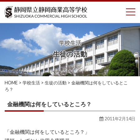
コ
To
ン
テ
ン
ツ
へ
学校生活
ス
生徒の活動
キ
ッ
プ
HOME
>
学校生活
>
生徒の活動
>
金融機関は何をしているとこ
ろ？
金融機関は何をしているところ？
2011年2月14日
「金融機関は何をしているところ？」