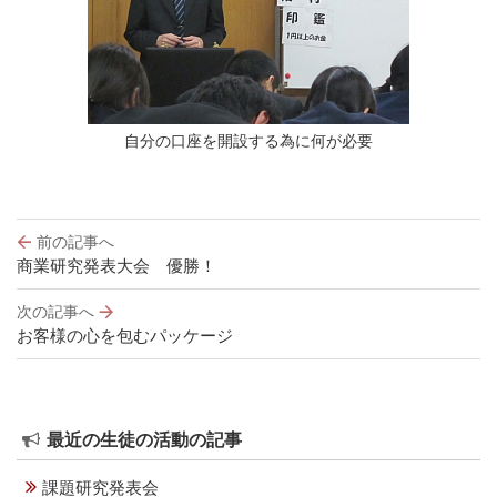
自分の口座を開設する為に何が必要
投
前の記事へ
稿
商業研究発表大会 優勝！
ナ
ビ
次の記事へ
ゲ
お客様の心を包むパッケージ
ー
シ
ョ
ン
最近の生徒の活動の記事
課題研究発表会