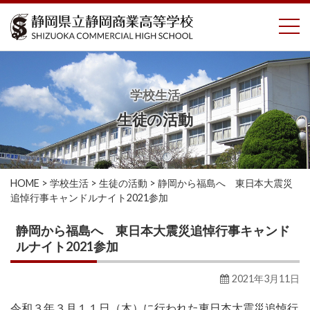
コ
To
ン
テ
ン
ツ
へ
学校生活
ス
生徒の活動
キ
ッ
プ
HOME
>
学校生活
>
生徒の活動
>
静岡から福島へ 東日本大震災
追悼行事キャンドルナイト2021参加
静岡から福島へ 東日本大震災追悼行事キャンド
ルナイト2021参加
2021年3月11日
令和３年３月１１日（木）に行われた東日本大震災追悼行