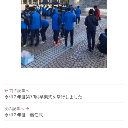
投
前の記事へ
稿
令和２年度第73回卒業式を挙行しました
ナ
ビ
次の記事へ
ゲ
令和２年度 離任式
ー
シ