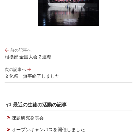
投
前の記事へ
稿
相撲部 全国大会２連覇
ナ
ビ
次の記事へ
ゲ
文化祭 無事終了しました
ー
シ
ョ
ン
最近の生徒の活動の記事
課題研究発表会
オープンキャンパスを開催しました