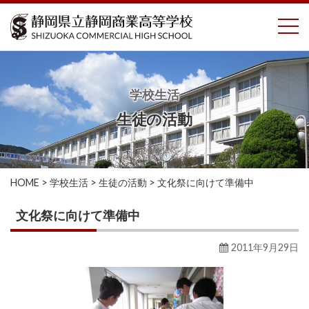
コ
To
ン
テ
ン
ツ
へ
学校生活
ス
生徒の活動
キ
ッ
プ
HOME
>
学校生活
>
生徒の活動
>
文化祭に向けて準備中
文化祭に向けて準備中
2011年9月29日