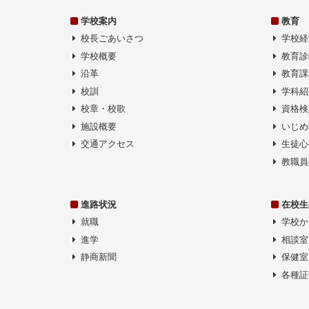
ン
学校案内
教育
校長ごあいさつ
学校経
学校概要
教育診
沿革
教育課
校訓
学科紹
校章・校歌
資格検
施設概要
いじめ
交通アクセス
生徒心
教職員
進路状況
在校生
就職
学校か
進学
相談室
静商新聞
保健室
各種証