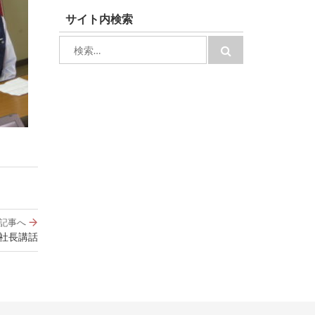
サイト内検索
検
検
索:
索
記事へ
社長講話