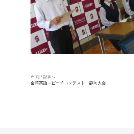
投
前の記事へ
稿
全商英語スピーチコンテスト 静岡大会
ナ
ビ
ゲ
ー
シ
ョ