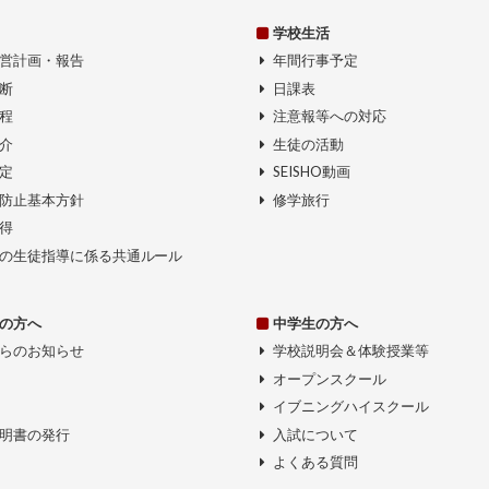
学校生活
営計画・報告
年間行事予定
断
日課表
程
注意報等への対応
介
生徒の活動
定
SEISHO動画
防止基本方針
修学旅行
得
の生徒指導に係る共通ルール
の方へ
中学生の方へ
らのお知らせ
学校説明会＆体験授業等
オープンスクール
イブニングハイスクール
明書の発行
入試について
よくある質問