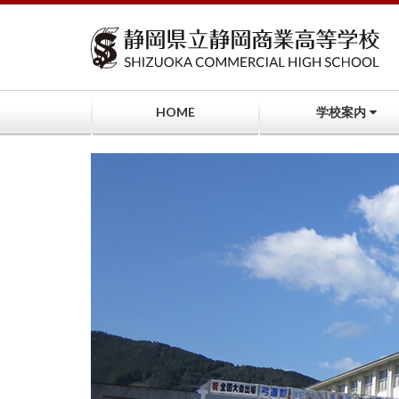
コ
ン
テ
ン
ツ
へ
HOME
学校案内
ス
キ
ッ
プ