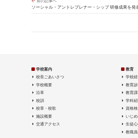
前の記事へ
稿
ソーシャル・アントレプレナー・シップ 研修成果を発
ナ
ビ
ゲ
ー
シ
ョ
ン
学校案内
教育
校長ごあいさつ
学校経
学校概要
教育診
沿革
教育課
校訓
学科紹
校章・校歌
資格検
施設概要
いじめ
交通アクセス
生徒心
教職員