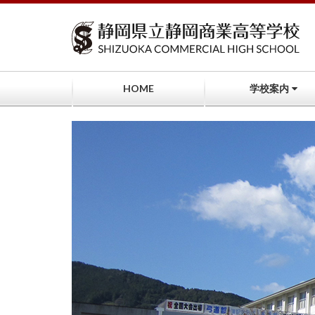
コ
ン
テ
ン
ツ
へ
HOME
学校案内
ス
キ
ッ
プ