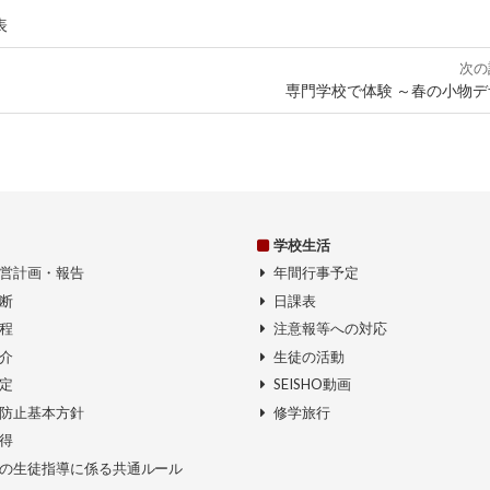
表
次の
専門学校で体験 ～春の小物デ
学校生活
営計画・報告
年間行事予定
断
日課表
程
注意報等への対応
介
生徒の活動
定
SEISHO動画
防止基本方針
修学旅行
得
の生徒指導に係る共通ルール