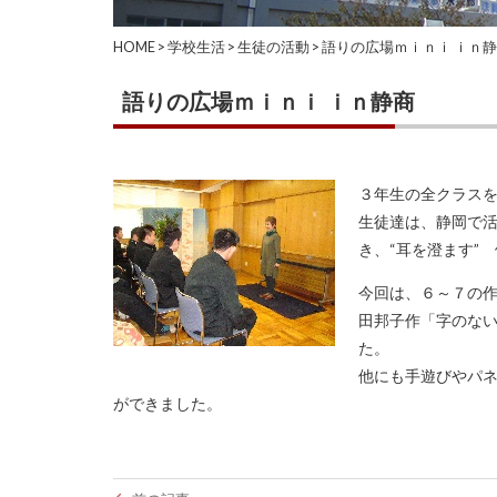
HOME
>
学校生活
>
生徒の活動
>
語りの広場ｍｉｎｉ ｉｎ
語りの広場ｍｉｎｉ ｉｎ静商
３年生の全クラス
生徒達は、静岡で
き、“耳を澄ます”
今回は、６～７の
田邦子作「字のな
た。
他にも手遊びやパ
ができました。
投