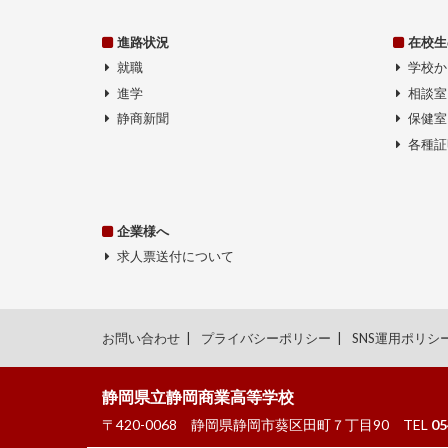
進路状況
在校生
就職
学校か
進学
相談室
静商新聞
保健室
各種証
企業様へ
求人票送付について
お問い合わせ
プライバシーポリシー
SNS運用ポリシ
静岡県立静岡商業高等学校
〒420-0068
静岡県静岡市葵区田町７丁目90
TEL
05