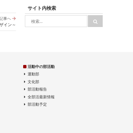
サイト内検索
検
記事へ
検
索:
ザイン～
索
活動中の部活動
運動部
文化部
部活動報告
全部活最新情報
部活動予定