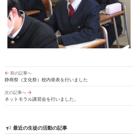
投
前の記事へ
稿
静商祭（文化祭）校内発表を行いました
ナ
ビ
次の記事へ
ゲ
ネットモラル講習会を行いました。
ー
シ
ョ
ン
最近の生徒の活動の記事