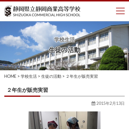
コ
To
ン
テ
ン
ツ
へ
学校生活
ス
生徒の活動
キ
ッ
プ
HOME
>
学校生活
>
生徒の活動
>
２年生が販売実習
２年生が販売実習
2015年2月13日