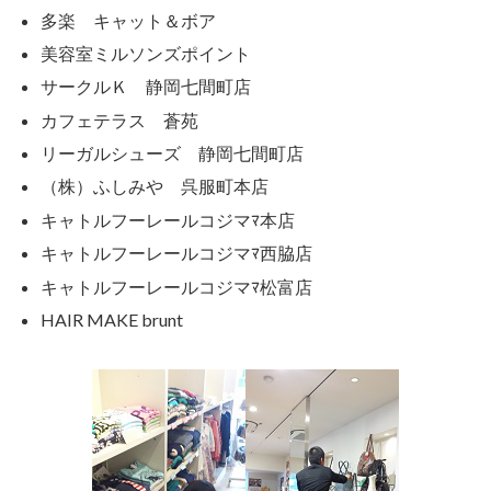
多楽 キャット＆ボア
美容室ミルソンズポイント
サークルＫ 静岡七間町店
カフェテラス 蒼苑
リーガルシューズ 静岡七間町店
（株）ふしみや 呉服町本店
キャトルフーレールコジマﾏ本店
キャトルフーレールコジマﾏ西脇店
キャトルフーレールコジマﾏ松富店
HAIR MAKE brunt