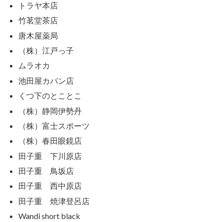
トラヤ本店
竹茗堂茶店
唐木屋薬局
（株）江戸っ子
ムラオカ
池田屋カバン店
くつ下のとことこ
（株）静岡伊勢丹
（株）富士スポーツ
（株）春田眼鏡店
田子重 下川原店
田子重 鳥坂店
田子重 西中原店
田子重 焼津登呂店
Wandi short black