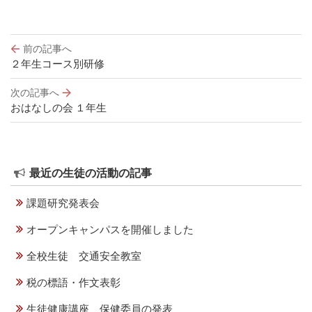
投
前の記事へ
稿
２年生コース別研修
ナ
ビ
次の記事へ
ゲ
おはなしの会 １年生
ー
シ
ョ
ン
最近の生徒の活動の記事
課題研究発表会
オープンキャンパスを開催しました
全校生徒 交通安全教室
税の標語・作文表彰
生徒健康講座 保健委員の発表