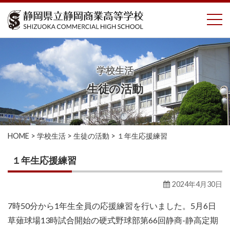
コ
To
ン
テ
ン
ツ
へ
学校生活
ス
生徒の活動
キ
ッ
プ
HOME
>
学校生活
>
生徒の活動
>
１年生応援練習
１年生応援練習
2024年4月30日
7時50分から1年生全員の応援練習を行いました。5月6日
草薙球場13時試合開始の硬式野球部第66回静商-静高定期