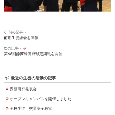
投
前の記事へ
稿
前期生徒総会を開催
ナ
ビ
次の記事へ
ゲ
第66回静商静高野球定期戦を開催
ー
シ
ョ
ン
最近の生徒の活動の記事
課題研究発表会
オープンキャンパスを開催しました
全校生徒 交通安全教室