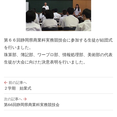
第６６回静岡県商業科実務競技会に参加する生徒が結団式
を行いました。
珠算部、簿記部、ワープロ部、情報処理部、美術部の代表
生徒が大会に向けた決意表明を行いました。
投
前の記事へ
稿
２学期 始業式
ナ
ビ
次の記事へ
ゲ
第66回静岡県商業科実務競技会
ー
シ