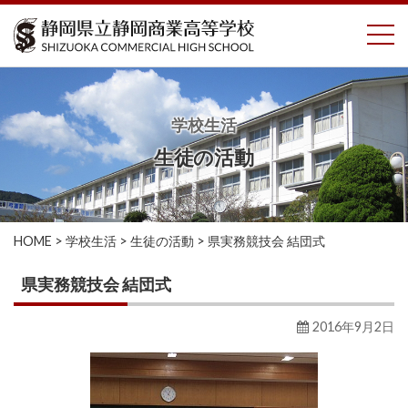
コ
To
ン
テ
ン
ツ
へ
学校生活
ス
生徒の活動
キ
ッ
プ
HOME
>
学校生活
>
生徒の活動
>
県実務競技会 結団式
県実務競技会 結団式
2016年9月2日