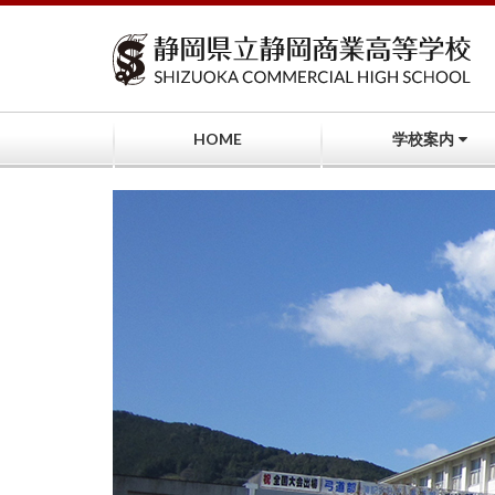
コ
ン
テ
ン
ツ
へ
HOME
学校案内
ス
キ
ッ
プ