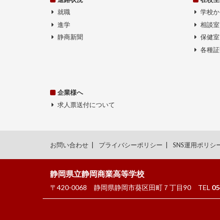
就職
学校か
進学
相談室
静商新聞
保健室
各種証
企業様へ
求人票送付について
お問い合わせ
プライバシーポリシー
SNS運用ポリシ
静岡県立静岡商業高等学校
〒420-0068
静岡県静岡市葵区田町７丁目90
TEL
05