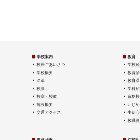
ョ
ン
学校案内
教育
校長ごあいさつ
学校経
学校概要
教育診
沿革
教育課
校訓
学科紹
校章・校歌
資格検
施設概要
いじめ
交通アクセス
生徒心
教職員
進路状況
在校生