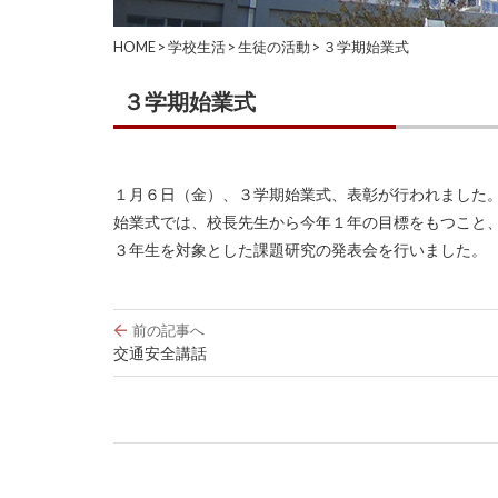
HOME
>
学校生活
>
生徒の活動
>
３学期始業式
３学期始業式
１月６日（金）、３学期始業式、表彰が行われました
始業式では、校長先生から今年１年の目標をもつこと
３年生を対象とした課題研究の発表会を行いました。
投
前の記事へ
稿
交通安全講話
ナ
ビ
ゲ
ー
シ