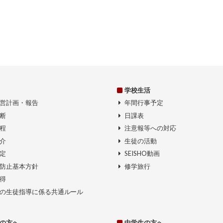
学校生活
営計画・報告
年間行事予定
断
日課表
程
注意報等への対応
介
生徒の活動
定
SEISHO動画
防止基本方針
修学旅行
得
の生徒指導に係る共通ルール
の方へ
中学生の方へ