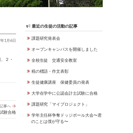
最近の生徒の活動の記事
課題研究発表会
7年1月6日
オープンキャンパスを開催しました
演、２・
全校生徒 交通安全教室
税の標語・作文表彰
生徒健康講座 保健委員の発表
大学在学中に公認会計士試験に合格
課題研究「マイプロジェクト」
記事へ
士試験合格
学年主任杯争奪ドッジボール大会〜君
のことは僕が守る〜