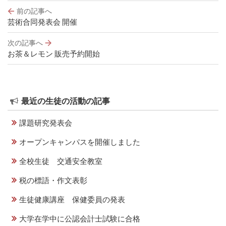
投
前の記事へ
稿
芸術合同発表会 開催
ナ
ビ
次の記事へ
ゲ
お茶＆レモン 販売予約開始
ー
シ
ョ
ン
最近の生徒の活動の記事
課題研究発表会
オープンキャンパスを開催しました
全校生徒 交通安全教室
税の標語・作文表彰
生徒健康講座 保健委員の発表
大学在学中に公認会計士試験に合格