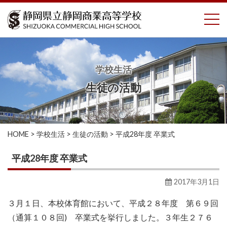
コ
To
ン
テ
ン
ツ
へ
学校生活
ス
生徒の活動
キ
ッ
プ
HOME
>
学校生活
>
生徒の活動
>
平成28年度 卒業式
平成28年度 卒業式
2017年3月1日
３月１日、本校体育館において、平成２８年度 第６９回
（通算１０８回) 卒業式を挙行しました。３年生２７６