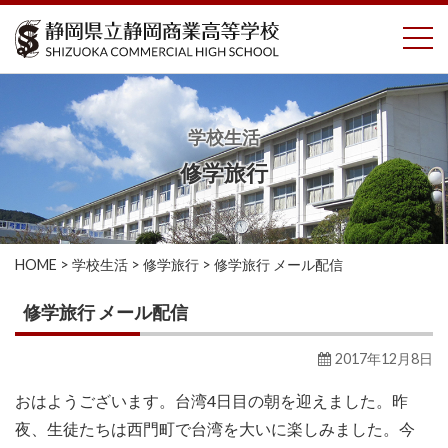
コ
To
ン
テ
ン
ツ
へ
学校生活
ス
修学旅行
キ
ッ
プ
HOME
>
学校生活
>
修学旅行
>
修学旅行 メール配信
修学旅行 メール配信
2017年12月8日
おはようございます。台湾4日目の朝を迎えました。昨
夜、生徒たちは西門町で台湾を大いに楽しみました。今