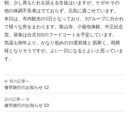
朝、少し胃もたれを訴える生徒はいますが、ケガや その
他の体調不良者はでておらず、元気に過ごせています。
本日は、市内観光の1日となっており、3グループに分かれ
て様々な所をまわります。龍山寺、小籠包体験、中正紀念
堂、昼食は台北101のフードコートを予定しています。
気温も例年より、かなり低めの15度前後と 肌寒く、雨模
様となりそうですが、よい一日になるとよいと思っていま
す。
投
前の記事へ
稿
修学旅行のお知らせ 12
ナ
ビ
次の記事へ
ゲ
修学旅行のお知らせ 13
ー
シ
ョ