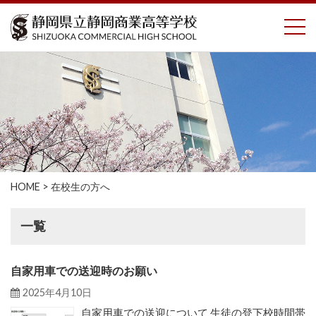
コ
To
ン
テ
ン
ツ
へ
ス
キ
ッ
プ
HOME
>
在校生の方へ
一覧
自家用車での送迎時のお願い
2025年4月10日
自家用車での送迎について 生徒の登下校時間帯