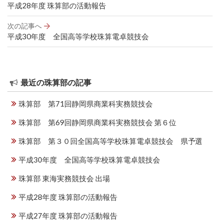
稿
平成28年度 珠算部の活動報告
ナ
ビ
次の記事へ
ゲ
平成30年度 全国高等学校珠算電卓競技会
ー
シ
ョ
ン
最近の珠算部の記事
珠算部 第71回静岡県商業科実務競技会
珠算部 第69回静岡県商業科実務競技会 第６位
珠算部 第３０回全国高等学校珠算電卓競技会 県予選
平成30年度 全国高等学校珠算電卓競技会
珠算部 東海実務競技会 出場
平成28年度 珠算部の活動報告
平成27年度 珠算部の活動報告