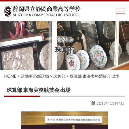
コ
To
ン
テ
ン
ツ
へ
部活動
ス
珠算部
キ
ッ
プ
HOME
>
活動中の部活動
>
珠算部
>
珠算部 東海実務競技会 出場
珠算部 東海実務競技会 出場
2017年11月4日