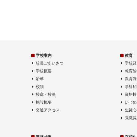
ン
学校案内
教育
校長ごあいさつ
学校経
学校概要
教育診
沿革
教育課
校訓
学科紹
校章・校歌
資格検
施設概要
いじめ
交通アクセス
生徒心
教職員
進路状況
在校生