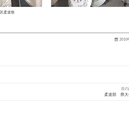
地区柔道祭
201
次の
柔道部 県大