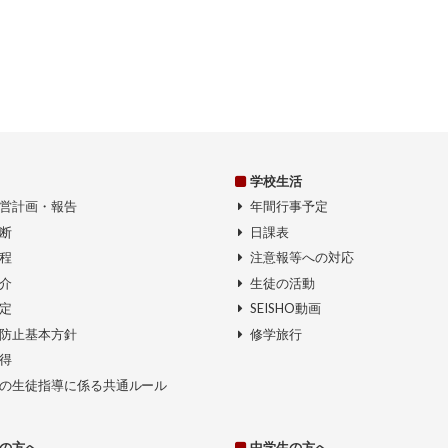
学校生活
営計画・報告
年間行事予定
断
日課表
程
注意報等への対応
介
生徒の活動
定
SEISHO動画
防止基本方針
修学旅行
得
の生徒指導に係る共通ルール
の方へ
中学生の方へ