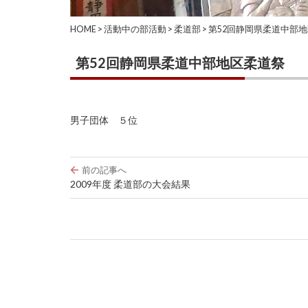
HOME
>
活動中の部活動
>
柔道部
>
第52回静岡県柔道中部
第52回静岡県柔道中部地区柔道祭
男子団体 ５位
投
前の記事へ
稿
2009年度 柔道部の大会結果
ナ
ビ
ゲ
ー
シ
ョ