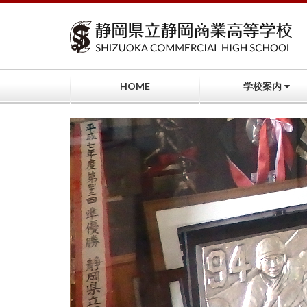
コ
ン
テ
ン
ツ
へ
HOME
学校案内
ス
キ
ッ
プ