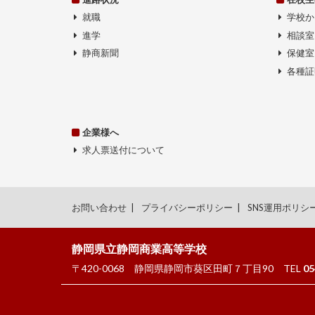
就職
学校か
進学
相談室
静商新聞
保健室
各種証
企業様へ
求人票送付について
お問い合わせ
プライバシーポリシー
SNS運用ポリシ
静岡県立静岡商業高等学校
〒420-0068
静岡県静岡市葵区田町７丁目90
TEL
05