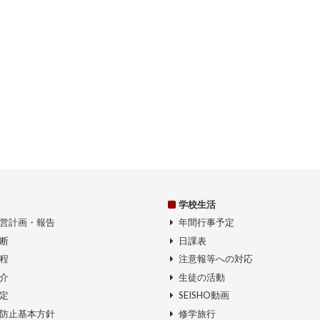
学校生活
営計画・報告
年間行事予定
断
日課表
程
注意報等への対応
介
生徒の活動
定
SEISHO動画
防止基本方針
修学旅行