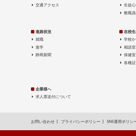
交通アクセス
生徒心
教職員
進路状況
在校生
就職
学校か
進学
相談室
静商新聞
保健室
各種証
企業様へ
求人票送付について
お問い合わせ
プライバシーポリシー
SNS運用ポリシ