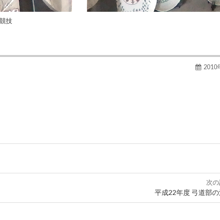
道競技
201
次の
平成22年度 弓道部