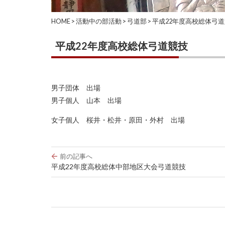
HOME
>
活動中の部活動
>
弓道部
>
平成22年度高校総体弓
平成22年度高校総体弓道競技
男子団体 出場
男子個人 山本 出場
女子個人 桜井・松井・原田・外村 出場
投
前の記事へ
稿
平成22年度高校総体中部地区大会弓道競技
ナ
ビ
ゲ
ー