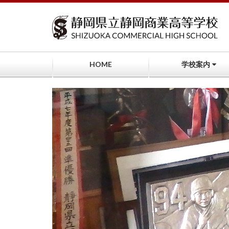
コ
ン
テ
ン
ツ
へ
HOME
学校案内
ス
キ
ッ
プ