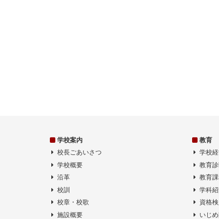
シ
ョ
ン
学校案内
教育
校長ごあいさつ
学校経
学校概要
教育診
沿革
教育課
校訓
学科紹
校章・校歌
資格検
施設概要
いじめ