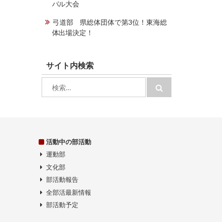
バル大会
弓道部 県総体団体で第3位！東海総
体出場決定！
サイト内検索
検
検
索:
索
活動中の部活動
運動部
文化部
部活動報告
全部活最新情報
部活動予定