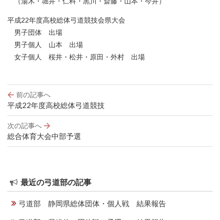
（湯木・堀井・仁科・黒川・斎藤・山本・今井）
平成22年度高校総体弓道競技会県大会
男子団体 出場
男子個人 山本 出場
女子個人 桜井・松井・原田・外村 出場
投
前の記事へ
稿
平成22年度高校総体弓道競技
ナ
ビ
次の記事へ
ゲ
総合体育大会中部予選
ー
シ
ョ
ン
最近の弓道部の記事
弓道部 静岡県総体団体・個人戦 結果報告