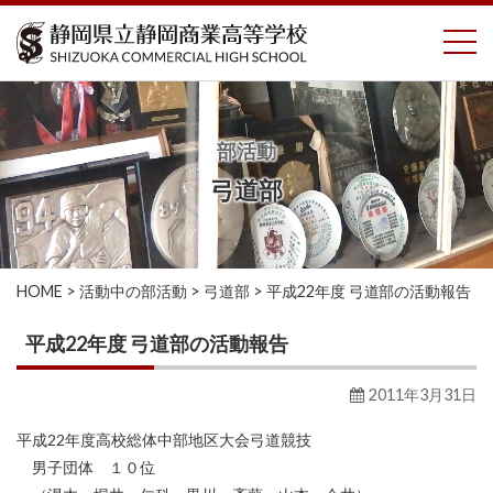
コ
To
ン
テ
ン
ツ
へ
部活動
ス
弓道部
キ
ッ
プ
HOME
>
活動中の部活動
>
弓道部
>
平成22年度 弓道部の活動報告
平成22年度 弓道部の活動報告
2011年3月31日
平成22年度高校総体中部地区大会弓道競技
男子団体 １０位