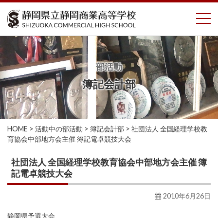
コ
To
ン
テ
ン
ツ
へ
部活動
ス
簿記会計部
キ
ッ
プ
HOME
>
活動中の部活動
>
簿記会計部
>
社団法人 全国経理学校教
育協会中部地方会主催 簿記電卓競技大会
社団法人 全国経理学校教育協会中部地方会主催 簿
記電卓競技大会
2010年6月26日
静岡県予選大会