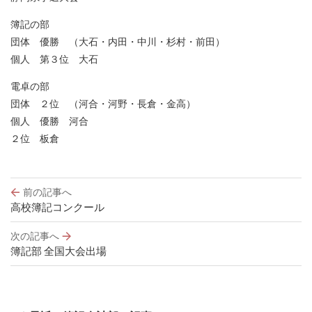
簿記の部
団体 優勝 （大石・内田・中川・杉村・前田）
個人 第３位 大石
電卓の部
団体 ２位 （河合・河野・長倉・金高）
個人 優勝 河合
２位 板倉
投
前の記事へ
稿
高校簿記コンクール
ナ
ビ
次の記事へ
ゲ
簿記部 全国大会出場
ー
シ
ョ