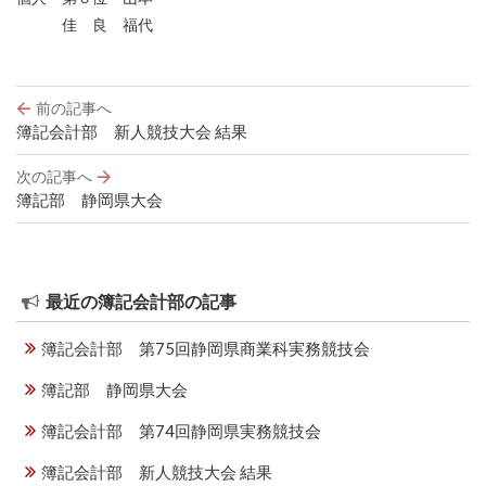
佳 良 福代
投
前の記事へ
稿
簿記会計部 新人競技大会 結果
ナ
ビ
次の記事へ
ゲ
簿記部 静岡県大会
ー
シ
ョ
ン
最近の簿記会計部の記事
簿記会計部 第75回静岡県商業科実務競技会
簿記部 静岡県大会
簿記会計部 第74回静岡県実務競技会
簿記会計部 新人競技大会 結果