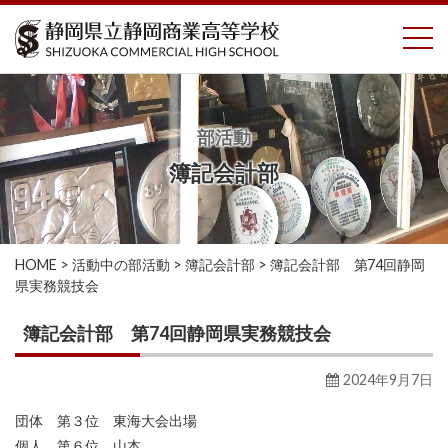
コ
To
ン
テ
ン
ツ
へ
部活動
ス
簿記会計部
キ
ッ
プ
HOME
>
活動中の部活動
>
簿記会計部
>
簿記会計部 第74回静岡
県実務競技会
簿記会計部 第74回静岡県実務競技会
2024年9月7日
団体 第３位 東海大会出場
個人 第６位 山本