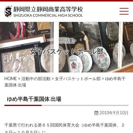
コ
To
ン
テ
ン
ツ
へ
部活動
ス
女子バスケットボール部
キ
ッ
プ
HOME
>
活動中の部活動
>
女子バスケットボール部
>
ゆめ半島千
葉国体 出場
ゆめ半島千葉国体 出場
2010年9月10日
千葉県で行われる第６５回国民体育大会（ゆめ半島千葉国体、２
５日～１０月５日）に、