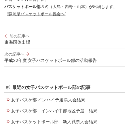
バスケットボール部
３名（大島・内野・山本）が出場します。
（
静岡県バスケットボール協会へ
）
投
前の記事へ
稿
東海国体出場
ナ
ビ
次の記事へ
ゲ
平成22年度 女子バスケットボール部の活動報告
ー
シ
ョ
ン
最近の女子バスケットボール部の記事
女子バスケ部 インハイ予選県大会結果
女子バスケ部 インハイ中部地区予選 結果
女子バスケットボール部 新人戦県大会結果