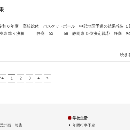
果
した 令和６年度 高校総体 バスケットボール 中部地区予選の結果報告 １
東 準々決勝 静商 53 ‐ 68 静岡東 ５位決定戦① 静商 96
続き
/ 4
1
2
3
4
学校生活
営計画・報告
年間行事予定