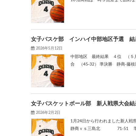
女子バスケ部 インハイ中部地区予選 結
2026年5月12日
中部地区 最終結果 ４位 （５月
合 （45‐32） 準決勝 静商‐藤枝順
女子バスケットボール部 新人戦県大会結
2026年2月2日
1月24日から行われました新
静商ｖｓ三島北 71‐51 準