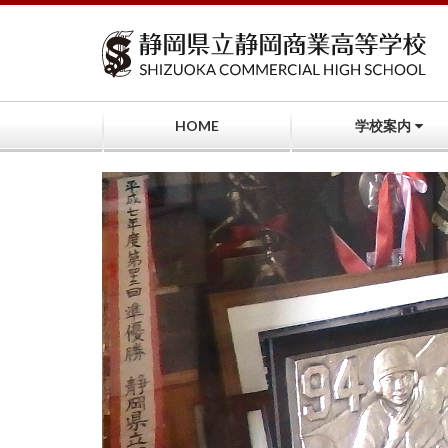
コ
ン
テ
ン
ツ
へ
HOME
学校案内
ス
キ
ッ
プ