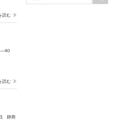
索:
索
を読む
2―40
を読む
回戦 静商