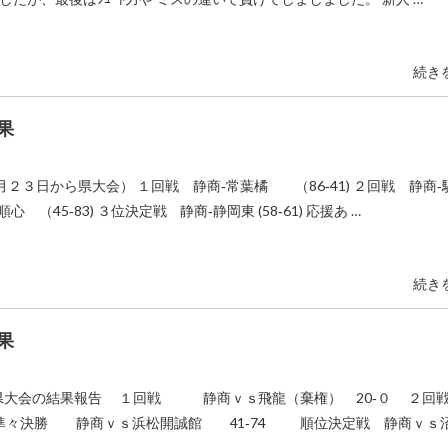
続き
果
２３日から県大会） １回戦 静商‐常葉橘 （86‐41) ２回戦 静商‐
心 （45‐83) ３位決定戦 静商‐静岡東 (58‐61) 応援あ …
続き
果
人戦県大会の結果報告 １回戦 静商ｖｓ飛龍（棄権） 20‐０ 
々決勝 静商ｖｓ浜松開誠館 41‐74 順位決定戦 静商ｖｓ沼