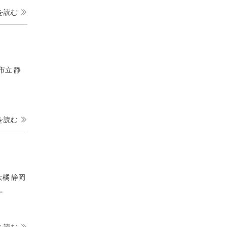
を読む
市立 静
を読む
橘 静岡
…
を読む