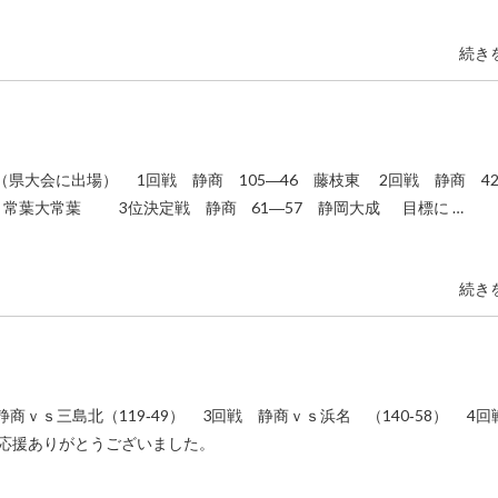
続き
大会に出場） 1回戦 静商 105―46 藤枝東 2回戦 静商 4
0 常葉大常葉 3位決定戦 静商 61―57 静岡大成 目標に …
続き
静商ｖｓ三島北（119‐49） 3回戦 静商ｖｓ浜名 （140‐58） 4
16 応援ありがとうございました。