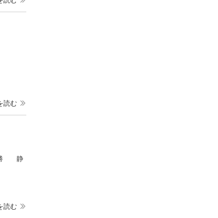
を読む
決勝 静
を読む