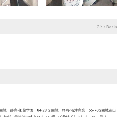
Girls Bask
 静商‐加藤学園 84‐28 ２回戦 静商‐沼津商業 55‐70 2回戦進
したが、最後はｼｭｰﾄ力や ミスの違いで負けてしましました。 新人 …