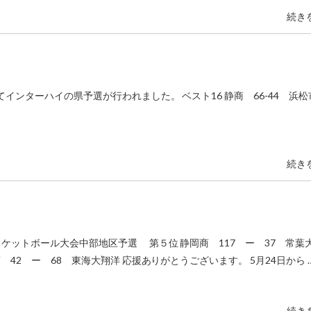
続き
てインターハイの県予選が行われました。 ベスト16 静商 66-44 浜松
続き
ケットボール大会中部地区予選 第５位 静岡商 117 ー 37 常葉大
 42 ー 68 東海大翔洋 応援ありがとうございます。 5月24日から 
続き