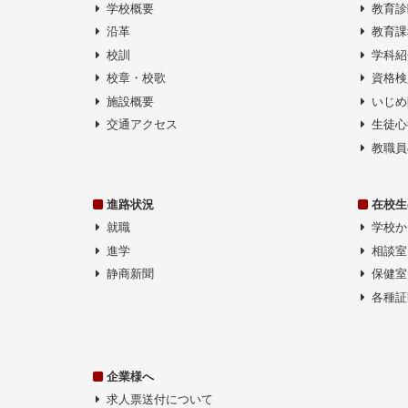
学校概要
教育診
沿革
教育課
校訓
学科紹
校章・校歌
資格検
施設概要
いじめ
交通アクセス
生徒心
教職員
進路状況
在校生
就職
学校か
進学
相談室
静商新聞
保健室
各種証
企業様へ
求人票送付について