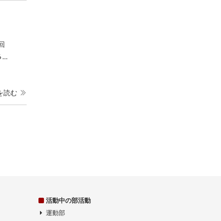
回
 …
を読む
活動中の部活動
運動部