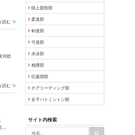
陸上競技部
柔道部
を読む
剣道部
弓道部
水泳部
駿河総
相撲部
応援団部
を読む
チアリーディング部
女子バトミントン部
サイト内検索
２回戦
 …
検
検