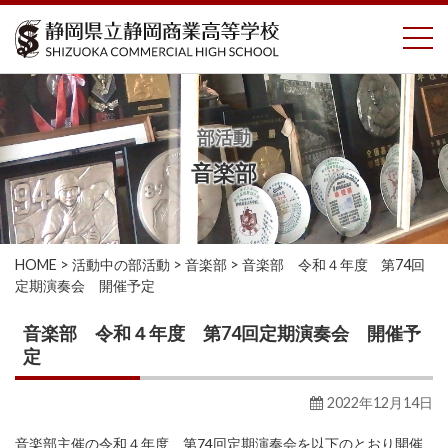
コ
To
ン
テ
ン
ツ
へ
部活動
ス
音楽部
キ
ッ
プ
HOME
>
活動中の部活動
>
音楽部
>
音楽部 令和４年度 第74回
定期演奏会 開催予定
音楽部 令和４年度 第74回定期演奏会 開催予
定
2022年12月14日
音楽部主催の令和４年度 第74回定期演奏会を以下のとおり開催