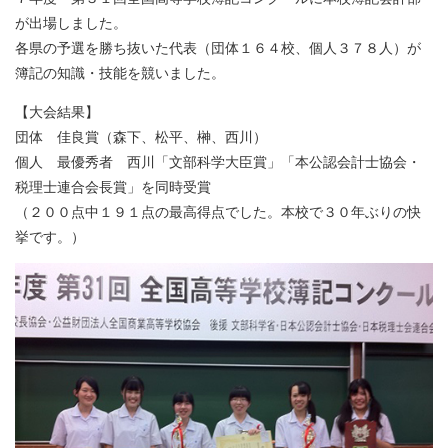
が出場しました。
各県の予選を勝ち抜いた代表（団体１６４校、個人３７８人）が
簿記の知識・技能を競いました。
【大会結果】
団体 佳良賞（森下、松平、榊、西川）
個人 最優秀者 西川「文部科学大臣賞」「本公認会計士協会・
税理士連合会長賞」を同時受賞
（２００点中１９１点の最高得点でした。本校で３０年ぶりの快
挙です。）