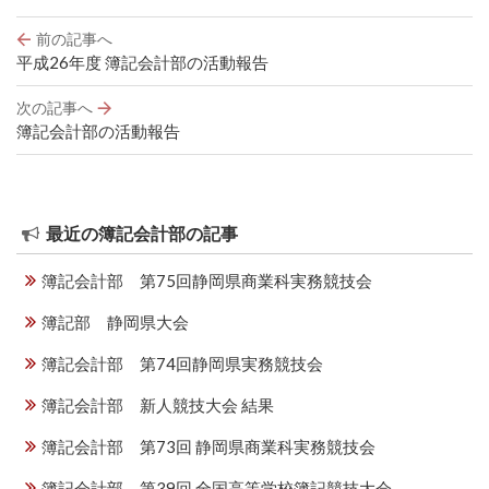
投
前の記事へ
稿
平成26年度 簿記会計部の活動報告
ナ
ビ
次の記事へ
ゲ
簿記会計部の活動報告
ー
シ
ョ
ン
最近の簿記会計部の記事
簿記会計部 第75回静岡県商業科実務競技会
簿記部 静岡県大会
簿記会計部 第74回静岡県実務競技会
簿記会計部 新人競技大会 結果
簿記会計部 第73回 静岡県商業科実務競技会
簿記会計部 第39回 全国高等学校簿記競技大会