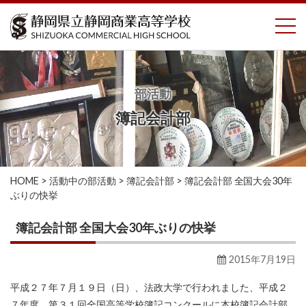
コ
To
ン
テ
ン
ツ
へ
部活動
ス
簿記会計部
キ
ッ
プ
HOME
>
活動中の部活動
>
簿記会計部
>
簿記会計部 全国大会30年
ぶりの快挙
簿記会計部 全国大会30年ぶりの快挙
2015年7月19日
平成２７年７月１９日（日）、法政大学で行われました、平成２
７年度 第３１回全国高等学校簿記コンクールに本校簿記会計部