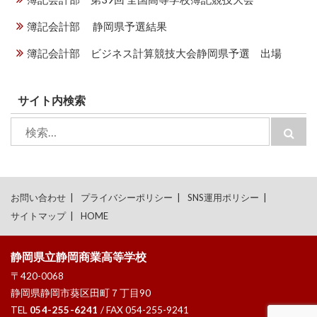
簿記会計部 静岡県予選結果
簿記会計部 ビジネス計算競技大会静岡県予選 出場
サイト内検索
検
検
索:
索
お問い合わせ
プライバシーポリシー
SNS運用ポリシー
サイトマップ
HOME
静岡県立静岡商業高等学校
〒420-0068
静岡県静岡市葵区田町７丁目90
TEL
054-255-6241
/ FAX 054-255-9241