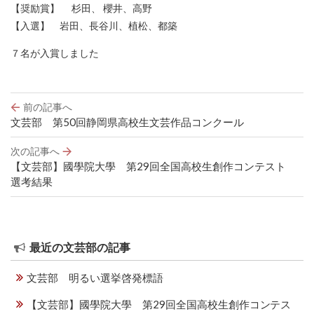
【奨励賞】 杉田、 櫻井、高野
【入選】 岩田、長谷川、植松、都築
７名が入賞しました
投
前の記事へ
稿
文芸部 第50回静岡県高校生文芸作品コンクール
ナ
ビ
次の記事へ
ゲ
【文芸部】國學院大學 第29回全国高校生創作コンテスト
ー
選考結果
シ
ョ
ン
最近の文芸部の記事
文芸部 明るい選挙啓発標語
【文芸部】國學院大學 第29回全国高校生創作コンテス