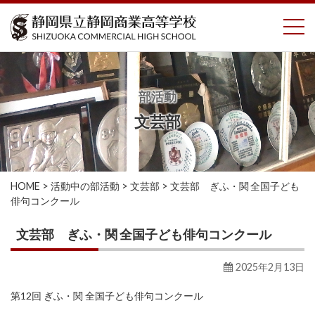
コ
To
ン
テ
ン
ツ
へ
部活動
ス
文芸部
キ
ッ
プ
HOME
>
活動中の部活動
>
文芸部
>
文芸部 ぎふ・関 全国子ども
俳句コンクール
文芸部 ぎふ・関 全国子ども俳句コンクール
2025年2月13日
第12回 ぎふ・関 全国子ども俳句コンクール