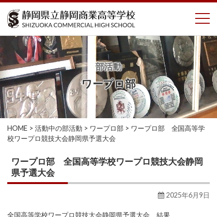
コ
To
ン
テ
ン
ツ
へ
部活動
ス
ワープロ部
キ
ッ
プ
HOME
>
活動中の部活動
>
ワープロ部
>
ワープロ部 全国高等学
校ワープロ競技大会静岡県予選大会
ワープロ部 全国高等学校ワープロ競技大会静岡
県予選大会
2025年6月9日
全国高等学校ワープロ競技大会静岡県予選大会 結果