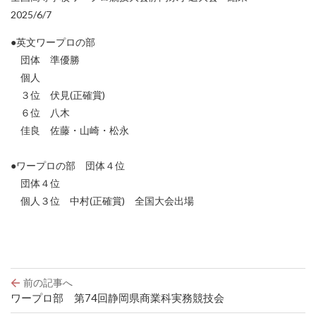
2025/6/7
●英文ワープロの部
団体 準優勝
個人
３位 伏見(正確賞)
６位 八木
佳良 佐藤・山崎・松永
●ワープロの部 団体４位
団体４位
個人３位 中村(正確賞) 全国大会出場
投
前の記事へ
稿
ワープロ部 第74回静岡県商業科実務競技会
ナ