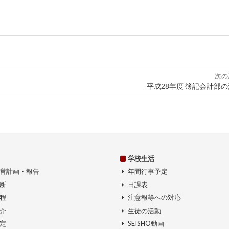
次の
平成28年度 簿記会計部
学校生活
営計画・報告
年間行事予定
断
日課表
程
注意報等への対応
介
生徒の活動
定
SEISHO動画