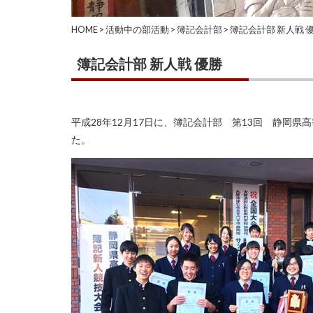
HOME
>
活動中の部活動
>
簿記会計部
>
簿記会計部 新人戦 
簿記会計部 新人戦 優勝
平成28年12月17日に、簿記会計部 第13回 静岡
た。