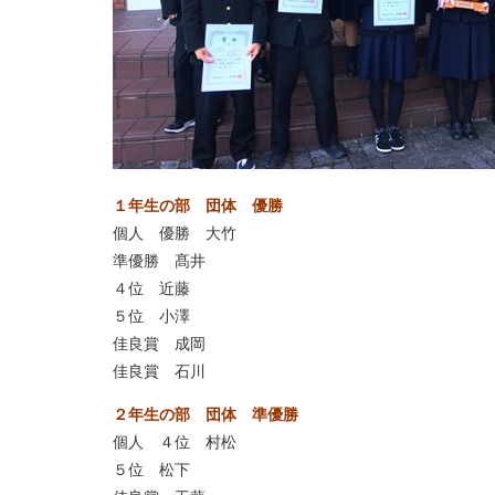
１年生の部 団体 優勝
個人 優勝 大竹
準優勝 髙井
４位 近藤
５位 小澤
佳良賞 成岡
佳良賞 石川
２年生の部 団体 準優勝
個人 ４位 村松
５位 松下