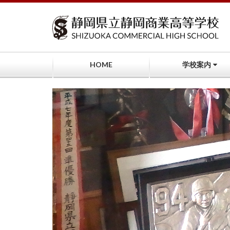
コ
ン
テ
ン
ツ
へ
HOME
学校案内
ス
キ
ッ
プ