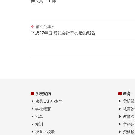
佳良賞 工藤
投
前の記事へ
稿
平成27年度 簿記会計部の活動報告
ナ
ビ
ゲ
ー
シ
ョ
ン
学校案内
教育
校長ごあいさつ
学校経
学校概要
教育診
沿革
教育課
校訓
学科紹
校章・校歌
資格検