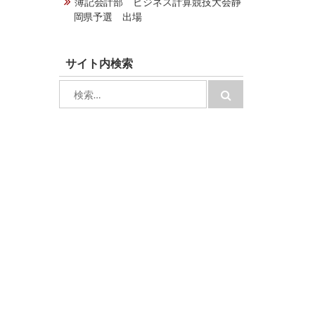
簿記会計部 ビジネス計算競技大会静
岡県予選 出場
サイト内検索
検
検
索:
索