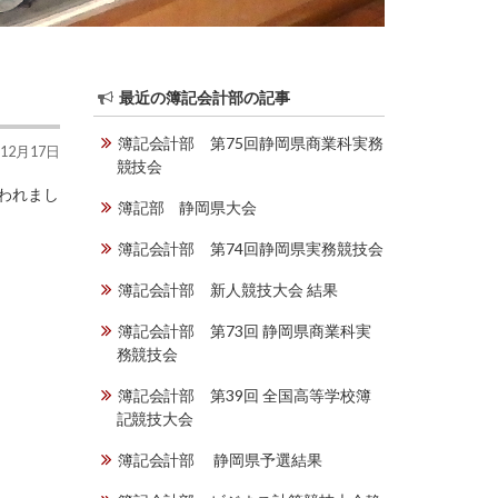
最近の簿記会計部の記事
簿記会計部 第75回静岡県商業科実務
年12月17日
競技会
行われまし
簿記部 静岡県大会
簿記会計部 第74回静岡県実務競技会
簿記会計部 新人競技大会 結果
簿記会計部 第73回 静岡県商業科実
務競技会
簿記会計部 第39回 全国高等学校簿
記競技大会
簿記会計部 静岡県予選結果