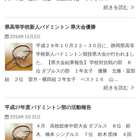
続きを読む
県高等学校新人バドミントン 県大会優勝
2016年11月2日
平成２８年１０月２２～３０日に、静岡県高等
学校新人バドミントン競技県大会が行われまし
た。 【県大会結果報告】 学校対抗戦の部 ８
位 ダブルスの部 １年女子 優勝 北條・冨部
組 ２位 望月・横田組 ２年女子 ベスト１６ 山 …
続きを読む
平成27年度 バドミントン部の活動報告
2016年3月31日
４月 高校総体中部大会 ダブルス ８位 鈴
木、橋本 シングルス ７位 鈴木 団体 ４回