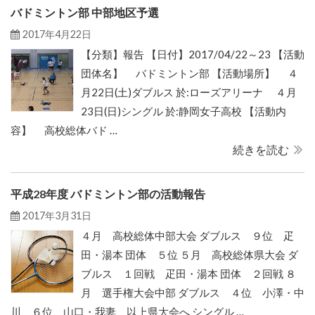
バドミントン部 中部地区予選
2017年4月22日
【分類】報告 【日付】2017/04/22～23 【活動
団体名】 バドミントン部 【活動場所】 ４
月22日(土)ダブルス 於:ローズアリーナ ４月
23日(日)シングル 於:静岡女子高校 【活動内
容】 高校総体バド …
続きを読む
平成28年度 バドミントン部の活動報告
2017年3月31日
４月 高校総体中部大会 ダブルス ９位 疋
田・湯本 団体 ５位 ５月 高校総体県大会 ダ
ブルス １回戦 疋田・湯本 団体 ２回戦 ８
月 選手権大会中部 ダブルス ４位 小澤・中
川、６位 山口・我妻 以上県大会へ シングル …