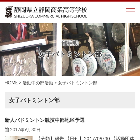
コ
To
ン
テ
ン
ツ
へ
部活動
ス
女子バトミントン部
キ
ッ
プ
HOME
>
活動中の部活動
>
女子バトミントン部
女子バトミントン部
新人バドミントン競技中部地区予選
2017年9月30日
【分類】報告 【日付】2017/09/30 【活動団体