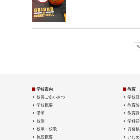
4 
学校案内
教育
校長ごあいさつ
学校経
学校概要
教育診
沿革
教育課
校訓
学科紹
校章・校歌
資格検
施設概要
いじめ