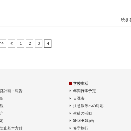
続き
/ 4
1
2
3
4
学校生活
営計画・報告
年間行事予定
断
日課表
程
注意報等への対応
介
生徒の活動
定
SEISHO動画
防止基本方針
修学旅行