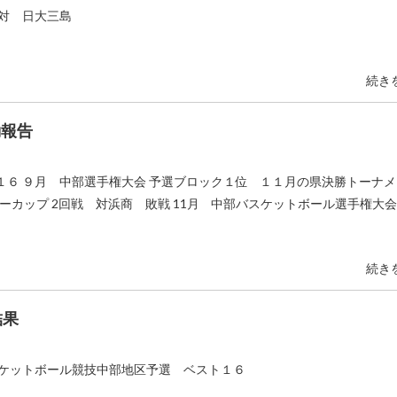
対 日大三島
続き
動報告
１６ ９月 中部選手権大会 予選ブロック１位 １１月の県決勝トーナ
ーカップ 2回戦 対浜商 敗戦 11月 中部バスケットボール選手権大会
続き
結果
スケットボール競技中部地区予選 ベスト１６