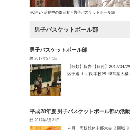
HOME
>
活動中の部活動
>
男子バスケットボール部
男子バスケットボール部
男子バスケットボール部
2017年5月1日
【分類】報告 【日付】2017/0
区予選 １回戦 本校95-48常葉大橘 (29-8
平成28年度 男子バスケットボール部の活
2017年3月31日
４月 高校総体中部大会 ２回戦 