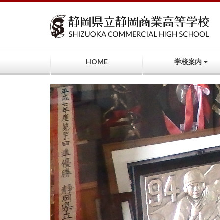
コ
ン
テ
ン
ツ
へ
HOME
学校案内
ス
キ
ッ
プ