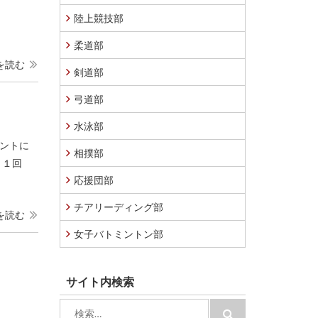
陸上競技部
柔道部
を読む
剣道部
弓道部
水泳部
メントに
相撲部
 １回
応援団部
チアリーディング部
を読む
女子バトミントン部
サイト内検索
検
検